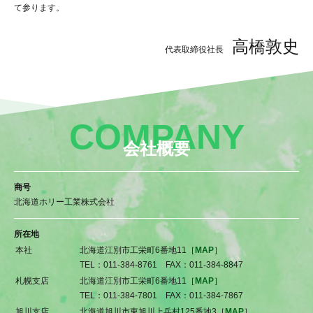
て参ります。
高橋敦史
代表取締役社長
COMPANY
会社概要
商号
北海道ホリー工業株式会社
所在地
本社
北海道江別市工栄町6番地11［
MAP
］
TEL：011-384-8761 FAX：011-384-8847
札幌支店
北海道江別市工栄町6番地11［
MAP
］
TEL：011-384-7801 FAX：011-384-7867
旭川支店
北海道旭川市東旭川上兵村125番地3［
MAP
］