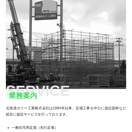
SERVICE
業務案内
北海道ホリー工業株式会社は1994年以来、足場工事を中心に仮設資材など
総合に仮設サービスを行っております。
一般住宅用足場（先行足場）