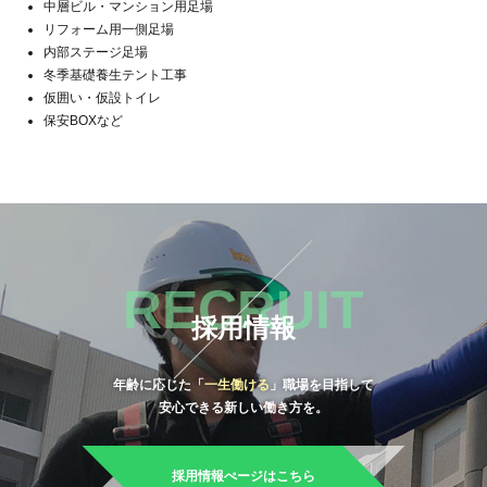
中層ビル・マンション用足場
リフォーム用一側足場
内部ステージ足場
冬季基礎養生テント工事
仮囲い・仮設トイレ
保安BOXなど
RECRUIT
採用情報
年齢に応じた「
一生働ける
」職場を目指して
安心できる新しい働き方を。
採用情報ぺージはこちら