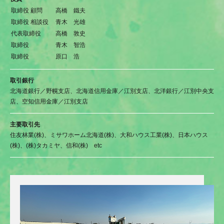
取締役 顧問
高橋 鐵夫
取締役 相談役
青木 光雄
代表取締役
高橋 敦史
取締役
青木 智浩
取締役
原口 浩
取引銀行
北海道銀行／野幌支店、北海道信用金庫／江別支店、北洋銀行／江別中央支
店、空知信用金庫／江別支店
主要取引先
住友林業(株)、ミサワホーム北海道(株)、大和ハウス工業(株)、日本ハウス
(株)、(株)タカミヤ、信和(株) etc