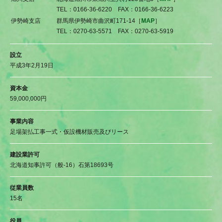
TEL：0166-36-6220 FAX：0166-36-6223
伊勢崎支店
群馬県伊勢崎市曲沢町171-14［
MAP
］
TEL：0270-63-5571 FAX：0270-63-5919
設立
平成3年2月19日
資本金
59,000,000円
事業内容
足場架払工事一式・仮設機材販売及びリース
建設業許可
北海道知事許可（般-16）石第18693号
従業員数
15名
役員