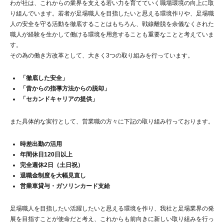
わが社は、これからの業界を支える若い力を育てていく職場環境の向上に取
り組んでいます。若者が足場職人を目指したいと思える環境作りや、足場職
人の安全を守る活動を徹底することはもちろん、戦線離脱を余儀なくされた
職人が経験を生かして働ける環境を用意することも重要なことと考えていま
す。
その為の働き方改革として、大きく3つの取り組みを行っています。
「徹底した安全」
「昔からの指導方法からの脱却」
「セカンドキャリアの提供」
また具体的な実行として、営業職の方々に下記の取り組み行っております。
時差出勤の活用
年間休日120日以上
完全週休2日（土日祝）
退職金制度を大幅見直し
営業車貸与・ガソリンカード支給
足場職人を目指したい活躍したいと思える環境を作り、我社と足場業界の発
展を目指すことが使命だと考え、これからも前向きに新しい取り組みを行っ